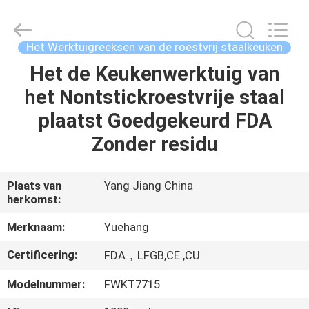
2026
Guangzhou
Yuehang
Trading
Co.,Ltd..
Het Werktuigreeksen van de roestvrij staalkeuken
All
Rights
Het de Keukenwerktuig van
HUIS
Reserved.
het Nontstickroestvrije staal
PRODUCTEN
plaatst Goedgekeurd FDA
Zonder residu
ONGEVEER
ONS
Plaats van
Yang Jiang China
herkomst:
FABRIEKSREIS
Merknaam:
Yuehang
Certificering:
FDA，LFGB,CE ,CU
KWALITEITSCONTROLE
Modelnummer:
FWKT7715