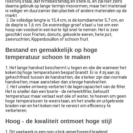
roestvrij staal, dat hittebestendig en sterk is, en zal niet zelfs
daarna gebruik op lange termijn misvormen, maar het materiaal
is veiliger en duurzamer dan plastiek of andere materialen op de
markt.
2.
De volledige lengte is 15,4 cm, is de komdiameter 5,7 cm, en
de diepte is 1,6 cm. De evenredige groef staat u toe om een
hoop van voedsel in een korte tijd snel te nemen. Het is zeer
geschikt voor Frieten, donuts, gekookte eieren, hete pot,
zeevruchten, Kippenbouillon of schoon fruit.
Bestand en gemakkelijk op hoge
temperatuur schoon te maken
1.
Het lange handvat beschermt u tegen en olie die wanneer het
koken bij hoge temperaturen bespat brandt. Er is 4 zij aan zij
gehechtheid tussen de handvatten, die sterker zijn dan normale
handvatten, maar aansteker dan stevige handvatten.
2.
Het unieke ontwerp verbetert de lagercapaciteit van de filter.
Het is sneller dan een boete - de netwerkfilter, behoudt
temperatuur maar verlaat wat olie of water, te hoeven om geen
hoge temperaturen te weerstaan, en het snelle en uitgebreide
braden van en het koken niet te vereist om efficiency te
verbeteren.
Hoog - de kwaliteit ontmoet hoge stijl
1.
Dit vaatwerk is een non-stick geperforeerd bradend