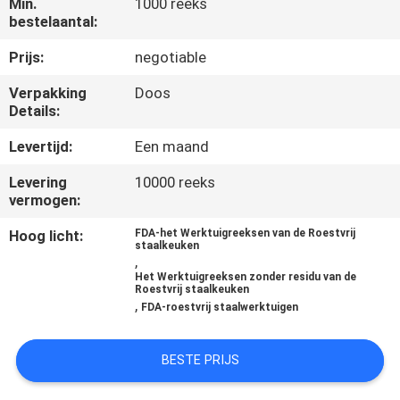
Min.
1000 reeks
CONTACTEER
bestelaantal:
ONS
Prijs:
negotiable
VERZOEK
Verpakking
Doos
Details:
OM
Levertijd:
Een maand
EEN
Levering
10000 reeks
CITAAT
vermogen:
Hoog licht:
FDA-het Werktuigreeksen van de Roestvrij
SITEMAP
staalkeuken
,
Het Werktuigreeksen zonder residu van de
Roestvrij staalkeuken
PRIVACY
,
FDA-roestvrij staalwerktuigen
POLICY
BESTE PRIJS