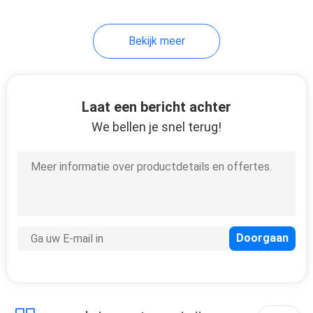
15
Bekijk meer
De Tang van het
keukenvoedsel
Laat een bericht achter
We bellen je snel terug!
17
Het keukengerei
zwaait