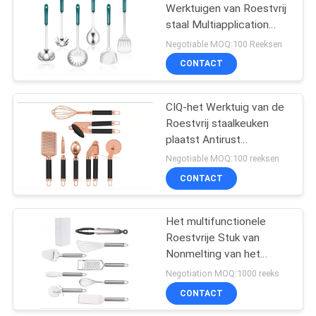
Werktuigen van Roestvrij
staal Multiapplication
57
Heatproof worden
Negotiable MOQ:100 Reeksen
gemaakt
De Hulpmiddelen
CONTACT
van het
CIQ-het Werktuig van de
keukengadget
Roestvrij staalkeuken
plaatst Antirust
Antibacteriële
Negotiable MOQ:100 reeksen
Antideformation
CONTACT
6
Silicone het
Het multifunctionele
Roestvrije Stuk van
Bedruipen Borstel
Nonmelting van het
Keukenwerktuig
Negotiation MOQ:1000 reeks
Vastgestelde Niet
CONTACT
geroeste 8