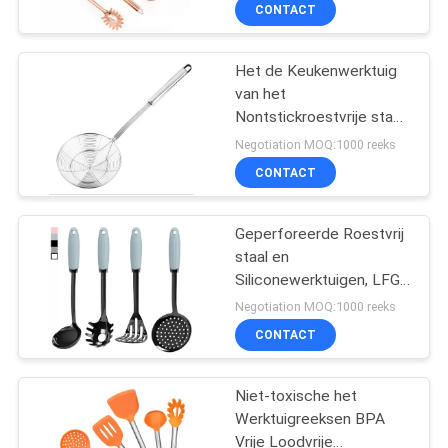
CONTACTEER
CONTACT
staalkeuken
ONS
Het de Keukenwerktuig
40
van het
VERZOEK
Nontstickroestvrije staal
De houten Reeks
OM
plaatst Goedgekeurd
Negotiation MOQ:1000 reeks
van het
FDA Zonder residu
EEN
CONTACT
Keukenwerktuig
CITAAT
Geperforeerde Roestvrij
staal en
Siliconewerktuigen, LFGB
11
de Reeks van het 4
Negotiation MOQ:1000 reeks
Stukwerktuig
De nylon Reeksen
CONTACT
van het
Niet-toxische het
Keukenwerktuig
Werktuigreeksen BPA
Vrije Loodvrije