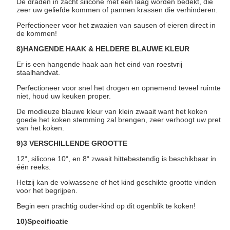
De draden in zacht silicone met een laag worden bedekt, die
zeer uw geliefde kommen of pannen krassen die verhinderen.
Perfectioneer voor het zwaaien van sausen of eieren direct in
de kommen!
8)HANGENDE HAAK & HELDERE BLAUWE KLEUR
Er is een hangende haak aan het eind van roestvrij
staalhandvat.
Perfectioneer voor snel het drogen en opnemend teveel ruimte
niet, houd uw keuken proper.
De modieuze blauwe kleur van klein zwaait want het koken
goede het koken stemming zal brengen, zeer verhoogt uw pret
van het koken.
9)3 VERSCHILLENDE GROOTTE
12“, silicone 10“, en 8“ zwaait hittebestendig is beschikbaar in
één reeks.
Hetzij kan de volwassene of het kind geschikte grootte vinden
voor het begrijpen.
Begin een prachtig ouder-kind op dit ogenblik te koken!
10)Specificatie