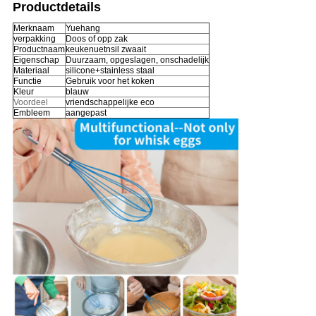
Productdetails
Merknaam
Yuehang
verpakking
Doos of opp zak
Productnaam
keukenuetnsil zwaait
Eigenschap
Duurzaam, opgeslagen, onschadelijk
Materiaal
silicone+stainless staal
Functie
Gebruik voor het koken
Kleur
blauw
Voordeel
vriendschappelijke eco
Embleem
aangepast