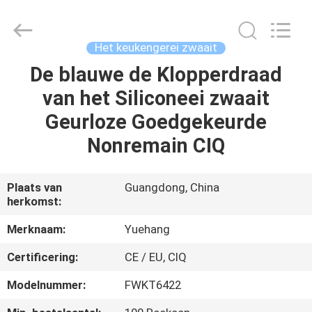
Werktuigreeksen
van
de
siliconekeuken
Leverancier.
Het keukengerei zwaait
Copyright
©
2021
De blauwe de Klopperdraad
HUIS
-
2023
van het Siliconeei zwaait
utensils-
set.com.
All
PRODUCTEN
Geurloze Goedgekeurde
Rights
Reserved.
Nonremain CIQ
ONGEVEER
ONS
Plaats van
Guangdong, China
herkomst:
FABRIEKSREIS
Merknaam:
Yuehang
Certificering:
CE / EU, CIQ
KWALITEITSCONTROLE
Modelnummer:
FWKT6422