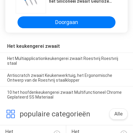
het Siliconeei zwaait Geurloze
Goedgekeurde Nonremain CIQ
Doorgaan
Het keukengerei zwaait
Het Multiapplicationkeukengerei zwaait Roestvrij Roestvrij
staal
Antiscratch zwaait Keukenwerktuig, het Ergonomische
Ontwerp van de Roestvrij staalklopper
10 het hoofdenkeukengerei zwaait Multifunctioneel Chrome
Geplateerd SS Materiaal
populaire categorieën
Alle
Het 
Het 