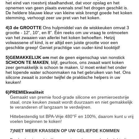
het eind van roestvrij staalhandvat, dat voor opslag en het
opnemen van geen plaats evenals snel het drogen geschikt is.
De heldere blauwe kleur van kleine wisk brengt goede het koken
stemming, verhoogt zeer uw pret van het koken.
4)3 de GROOTTE
Ons hulpmiddel van
de
wiskkeuken omvat 3
grootte - 12“, 10“, en 8“. Één reeks om uw vraag te ontmoeten
van het zwaaien van allerlei het koken behoeften. Hetzij
volwassene of kind, is er altijd een juiste grootte voor een
geschikte greep! Geniet prachtige van ouder-kind kooktijd!
5)GEMAKKELIJK om
met de geen eigenschap van nonstick
SCHOON TE MAKEN
, blijf, geurloos, ons zwaait want koken
zeer gemakkelijk is schoon te maken. U moet enkel het onder
het lopende water schoonmaken na het gebruiken van het. Ons
silicone zwaait is zonder twijfel de praktische helpers in uw
keuken!
6)PREMIEkwaliteit
Gemaakt van premie food-grade silicone en premieroestvrije
staal, onze keuken zwaait wordt duurzaam en niet gemakkelijk
te veranderen of langzaam te verdwijnen.
Hittebestendig tot BPA-Vrije 480°F en 100%, daarom kunt u vrij
voelen beginnen te koken!
7)NIET MEER KRASSEN OP UW GELIEFDE KOMMEN