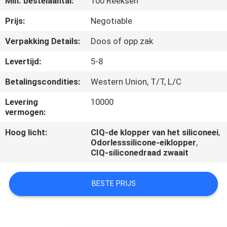
Min. bestelaantal:
100 Reeksen
CONTACTEER
ONS
Prijs:
Negotiable
Verpakking Details:
Doos of opp zak
VERZOEK
Levertijd:
5-8
OM
Betalingscondities:
Western Union, T/T, L/C
EEN
Levering
10000
CITAAT
vermogen:
Hoog licht:
CIQ-de klopper van het siliconeei
,
Odorlesssilicone-eiklopper
,
CIQ-siliconedraad zwaait
BESTE PRIJS