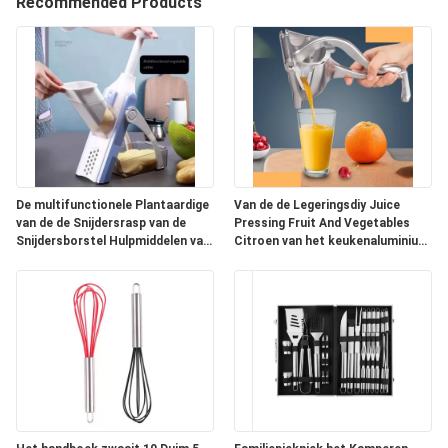
Recommended Products
CONTACTEER
ONS
VERZOEK
OM
EEN
CITAAT
De multifunctionele Plantaardige
Van de de Legeringsdiy Juice
van de de Snijdersrasp van de
Pressing Fruit And Vegetables
Snijdersborstel Hulpmiddelen van
Citroen van het keukenaluminium
het de Keukengadget Slimme
de Klem Handjuicer
SITEMAP
PRIVACY
POLICY