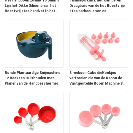
Het handboek zwaait 10 Duim 5
Familiepicknick het Kamperen
Lijn het Dikke Silicone van het
Draagbare van de het Roestvrije
Roestvrij staalhandvat In het
staalbarbecue van de
groot Bakselhulpmiddelen zwaait
Aluminiumdoos het Bakselreeks
Ronde Plantaardige Snijmachine
8 reeksen Cake dieKoekjes
12 Reeksen Huishouden met
verfraaien die van de Kanon de
Planer van de Handbeschermer
Vastgestelde Room Machine 8
verfraaien het
Bakselhulpmiddelen van de
Hoofdenpijp