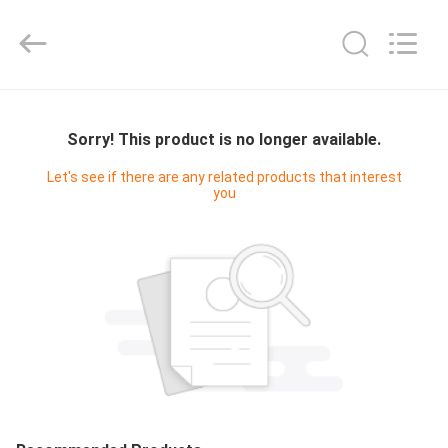
2025
Guangzhou
Yuehang
Trading
Co.,Ltd..
All
Rights
HUIS
Reserved.
Sorry! This product is no longer available.
PRODUCTEN
Let's see if there are any related products that interest
you
ONGEVEER
ONS
FABRIEKSREIS
KWALITEITSCONTROLE