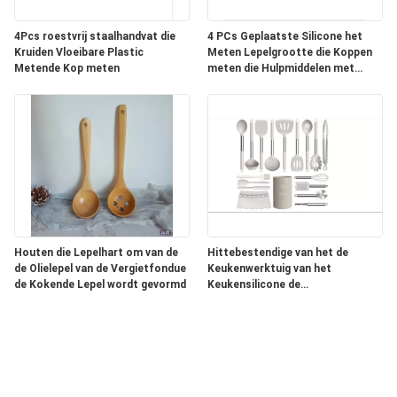
4Pcs roestvrij staalhandvat die
4 PCs Geplaatste Silicone het
Kruiden Vloeibare Plastic
Meten Lepelgrootte die Koppen
Metende Kop meten
meten die Hulpmiddelen met
Gediplomeerd bakken
Houten die Lepelhart om van de
Hittebestendige van het de
de Olielepel van de Vergietfondue
Keukenwerktuig van het
de Kokende Lepel wordt gevormd
Keukensilicone de
Reeksenafwasmachine Friendly